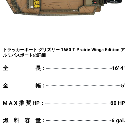
トラッカーボート グリズリー 1650 T Prairie Wings Edition ア
ルミバスボートの詳細
全 長：
16' 4''
全 幅：
5'
M A X 推 奨 HP：
60 HP
燃 料 容 量：
6 gal.