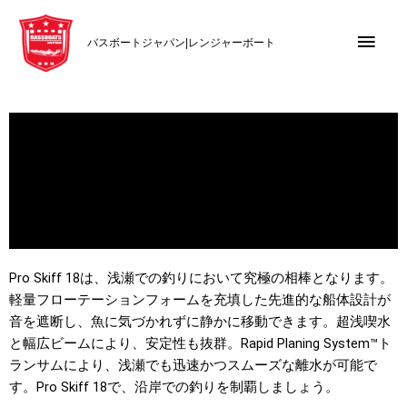
内
メ
容
バスボートジャパン|レンジャーボート
を
イ
ス
キ
ン
ッ
メ
プ
ニ
ュ
ー
Pro Skiff 18は、浅瀬での釣りにおいて究極の相棒となります。
軽量フローテーションフォームを充填した先進的な船体設計が
音を遮断し、魚に気づかれずに静かに移動できます。超浅喫水
と幅広ビームにより、安定性も抜群。Rapid Planing System™ト
ランサムにより、浅瀬でも迅速かつスムーズな離水が可能で
す。Pro Skiff 18で、沿岸での釣りを制覇しましょう。