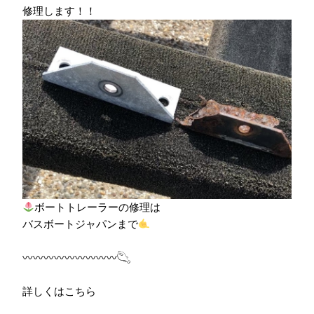
修理します！！
ボートトレーラーの修理は
バスボートジャパンまで
〰︎〰︎〰︎〰︎〰︎〰︎〰︎〰︎〰︎𓆡
詳しくはこちら