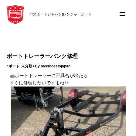
内
メ
容
バスボートジャパン|レンジャーボート
を
イ
ス
キ
ン
ッ
メ
プ
ボートトレーラーバンク修理
ニ
/
ボート
,
未分類
/ By
bassboastsjapan
ュ
ボートトレーラーに不具合が出たら
すぐに修理したいですよね
ー