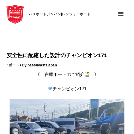
内
メ
容
バスボートジャパン|レンジャーボート
を
イ
ス
キ
ン
ッ
メ
プ
安全性に配慮した設計のチャンピオン171
ニ
/
ボート
/ By
bassboastsjapan
ュ
《 在庫ボートのご紹介
》
ー
チャンピオン
171