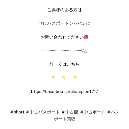
ご興味のある方は
ぜひバスボートジャパンに
お問い合わせください
〰︎〰︎〰︎〰︎〰︎〰︎〰︎〰︎〰︎
𓆡
詳しくはこちら
https://bass-boat.jp/champion171/
＃short ＃中古バスボート ＃中古艇 ＃中古ボート ＃バス
ボート買取