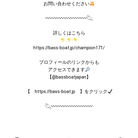
お問い合わせください
〰︎〰︎〰︎〰︎〰︎〰︎〰︎〰︎〰︎𓆡
詳しくはこちら
https://bass-boat.jp/champion171/
プロフィールのリンクからも
アクセスできます
【@bassboatjapan】
【 https://bass-boat.jp 】をクリック
𓆡〰︎〰︎〰︎〰︎〰︎〰︎〰︎〰︎〰