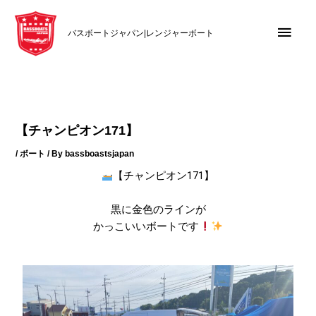
内
メ
容
バスボートジャパン|レンジャーボート
を
イ
ス
キ
ン
ッ
メ
プ
【チャンピオン171】
ニ
/
ボート
/ By
bassboastsjapan
ュ
【チャンピオン171】
ー
黒に金色のラインが
かっこいいボートです