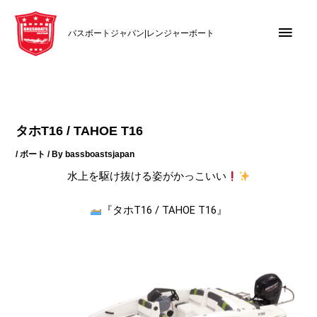
内
メ
容
バスボートジャパン|レンジャーボート
を
イ
ス
キ
ン
ッ
メ
プ
タホT16 / TAHOE T16
ニ
/
ボート
/ By
bassboastsjapan
ュ
水上を駆け抜ける姿がかっこいい
ー
『タホT16 / TAHOE T16』