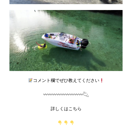
コメント欄でぜひ教えてください
〰︎〰︎〰︎〰︎〰︎〰︎〰︎〰︎〰︎𓆡
詳しくはこちら