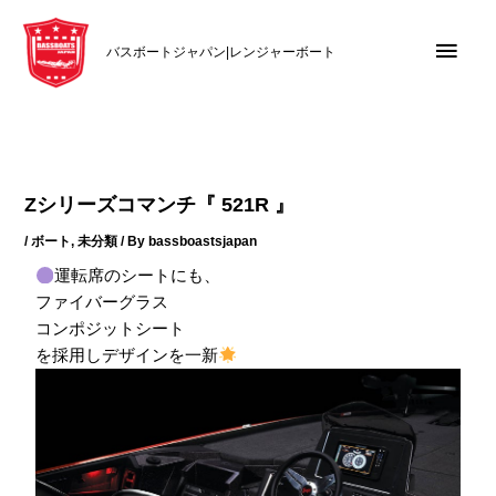
内
メ
容
バスボートジャパン|レンジャーボート
を
イ
ス
キ
ン
ッ
メ
プ
Zシリーズコマンチ『 521R 』
ニ
/
ボート
,
未分類
/ By
bassboastsjapan
ュ
運転席のシートにも、
ファイバーグラス
ー
コンポジットシート
を採用しデザインを一新