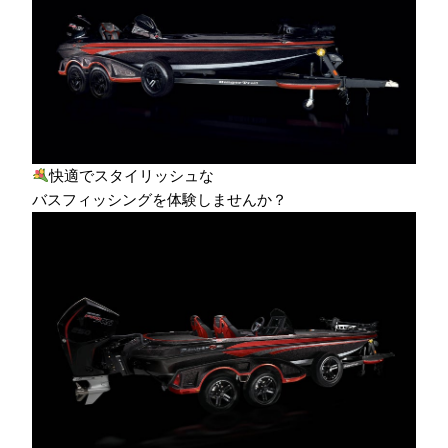
快適でスタイリッシュな
バスフィッシングを体験しませんか？