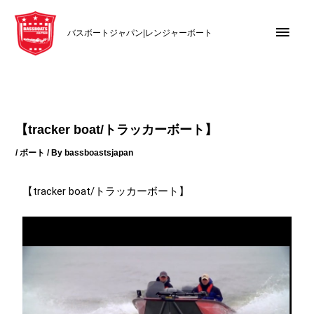
内
メ
容
バスボートジャパン|レンジャーボート
を
イ
ス
キ
ン
ッ
メ
プ
【tracker boat/トラッカーボート】
ニ
/
ボート
/ By
bassboastsjapan
ュ
【tracker boat/トラッカーボート】
ー