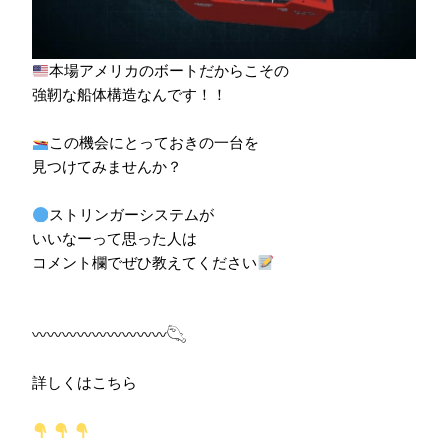
本場アメリカのボートだからこその
強靭な船体構造なんです！！
この機会にとっておきの一台を
見つけてみませんか？
ストリンガーシステムが
いいなーって思った人は
コメント欄でぜひ教えてください
〰︎〰︎〰︎〰︎〰︎〰︎〰︎〰︎〰︎𓆡
詳しくはこちら