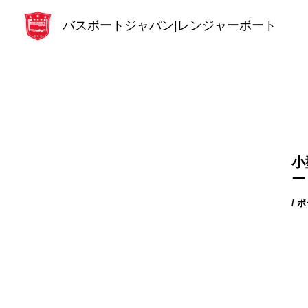
内
バスボートジャパン|レンジャーボート
容
を
ス
キ
ッ
プ
小
ート
/
ボ