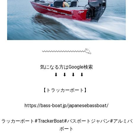
〰〰〰〰〰〰〰〰〰𓆡
気になる方はGoogle検索
⬇︎ ⬇︎ ⬇︎ ⬇︎
【トラッカーボート】
https://bass-boat.jp/japanesebassboat/
トラッカーボート#TrackerBoat#バスボートジャパン#アルミバ
ボート