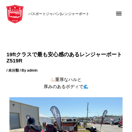
内
メ
容
バスボートジャパン|レンジャーボート
を
イ
ス
キ
ン
ッ
メ
プ
19ftクラスで最も安心感のあるレンジャーボート
ニ
Z519R
/
未分類
/ By
admin
ュ
重厚なハルと
ー
厚みのあるボディで