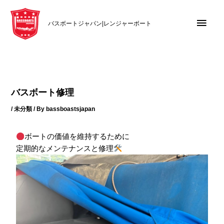
内
メ
容
バスボートジャパン|レンジャーボート
を
イ
ス
キ
ン
ッ
メ
プ
バスボート修理
ニ
/
未分類
/ By
bassboastsjapan
ュ
ボートの価値を維持するために
ー
定期的なメンテナンスと修理