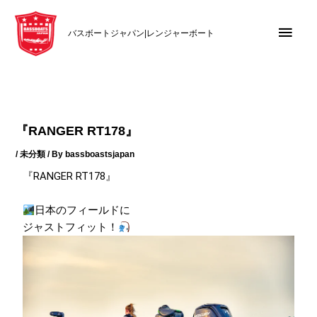
内
メ
容
バスボートジャパン|レンジャーボート
を
イ
ス
キ
ン
ッ
メ
プ
『RANGER RT178』
ニ
/
未分類
/ By
bassboastsjapan
ュ
『RANGER RT178』
ー
日本のフィールドに
ジャストフィット！