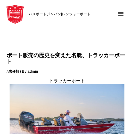
内
メ
容
バスボートジャパン|レンジャーボート
を
イ
ス
キ
ン
ッ
メ
プ
ボート販売の歴史を変えた名艇、トラッカーボー
ニ
ト
/
未分類
/ By
admin
ュ
トラッカーボート
ー