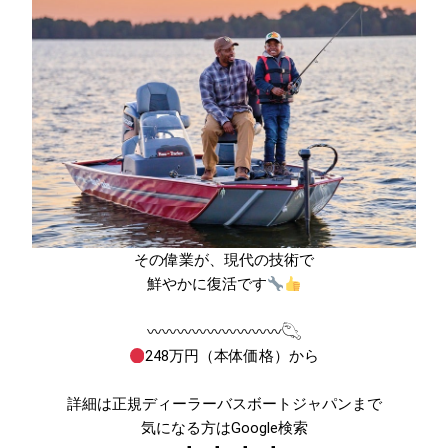
その偉業が、現代の技術で
鮮やかに復活です
〰〰〰〰〰〰〰〰〰𓆡
248万円（本体価格）から
詳細は正規ディーラーバスボートジャパンまで
気になる方はGoogle検索