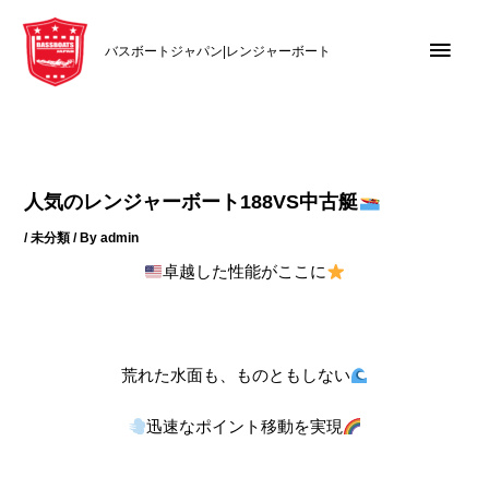
内
メ
容
バスボートジャパン|レンジャーボート
を
イ
ス
キ
ン
ッ
メ
プ
人気のレンジャーボート188VS中古艇
ニ
/
未分類
/ By
admin
ュ
卓越した性能がここに
ー
荒れた水面も、ものともしない
迅速なポイント移動を実現