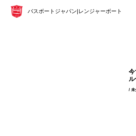
内
バスボートジャパン|レンジャーボート
容
を
ス
キ
ッ
プ
今
ル
/
未