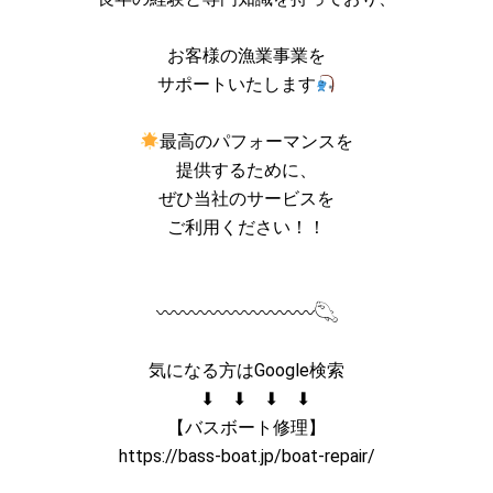
お客様の漁業事業を
サポートいたします
最高のパフォーマンスを
提供するために、
ぜひ当社のサービスを
ご利用ください！！
〰〰〰〰〰〰〰〰〰𓆡
気になる方はGoogle検索
⬇︎ ⬇︎ ⬇︎ ⬇︎
【バスボート修理】
https://bass-boat.jp/boat-repair
/