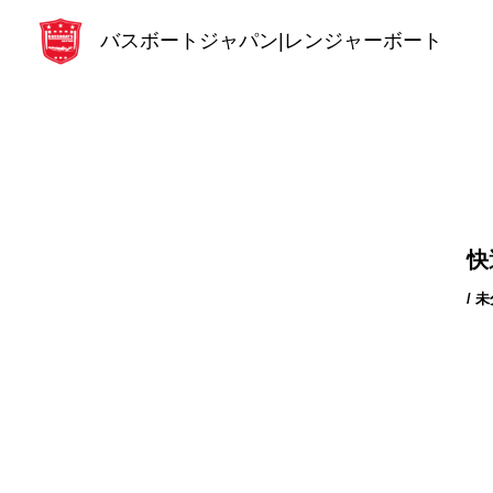
内
バスボートジャパン|レンジャーボート
容
を
ス
キ
ッ
プ
快
/
未