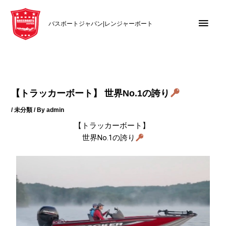
内
メ
容
バスボートジャパン|レンジャーボート
を
イ
ス
キ
ン
ッ
メ
プ
【トラッカーボート】 世界No.1の誇り
ニ
/
未分類
/ By
admin
ュ
【トラッカーボート】
世界No.1の誇り
ー