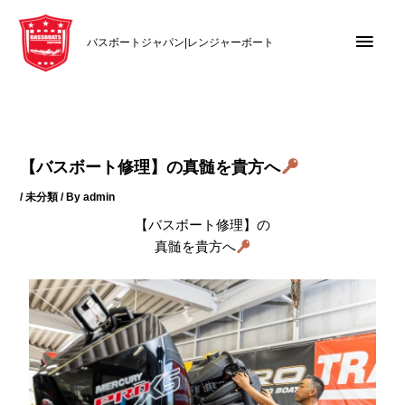
内
メ
容
バスボートジャパン|レンジャーボート
を
イ
ス
キ
ン
ッ
メ
プ
【バスボート修理】の真髄を貴方へ
ニ
/
未分類
/ By
admin
ュ
【バスボート修理】の
真髄を貴方へ
ー