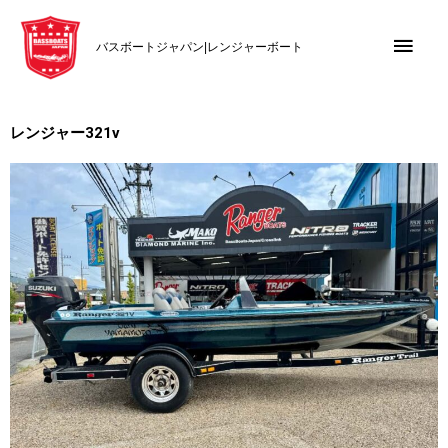
内
メ
容
バスボートジャパン|レンジャーボート
を
イ
ス
キ
ン
ッ
レンジャー321v
メ
プ
ニ
ュ
ー