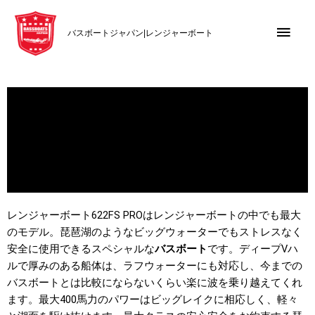
内
メ
容
バスボートジャパン|レンジャーボート
を
イ
ス
キ
ン
ッ
メ
プ
ニ
ュ
ー
レンジャーボート622FS PROはレンジャーボートの中でも最大
のモデル。
琵琶湖のようなビッグウォーターでもストレスなく
安全に使用できるスペシャルな
バスボート
です。ディープVハ
ルで厚みのある船体は、ラフウォーターにも対応し、今までの
バスボートとは比較にならないくらい楽に波を乗り越えてくれ
ます。最大400馬力のパワーはビッグレイクに相応しく、軽々