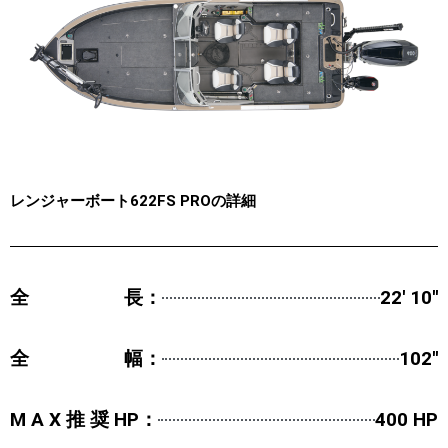
レンジャーボート622FS PROの詳細
全 長：
22' 10''
全 幅：
102''
M A X 推 奨 HP：
400 HP