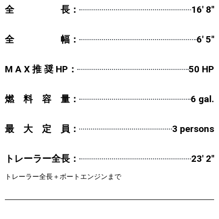
全 長：
16' 8''
全 幅：
6' 5''
M A X 推 奨 HP：
50 HP
燃 料 容 量：
6 gal.
最 大 定 員：
3 persons
トレーラー全長：
23' 2''
トレーラー全長＋ボートエンジンまで