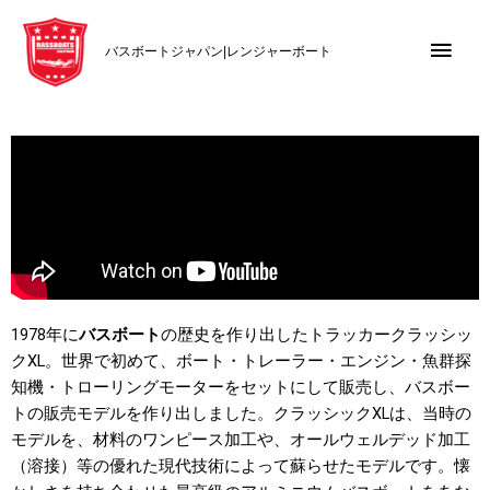
内
メ
容
バスボートジャパン|レンジャーボート
を
イ
ス
キ
ン
ッ
メ
プ
ニ
ュ
ー
1978年に
バスボート
の歴史を作り出したトラッカークラッシッ
クXL。世界で初めて、
ボート・トレーラー・エンジン・魚群探
知機・トローリングモーターをセットにして販売し、バスボー
トの販売モデルを作り出しました。クラッシックXLは、当時の
モデルを、材料のワンピース加工や、オールウェルデッド加工
（溶接）等の優れた現代技術によって蘇らせたモデルです。懐