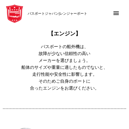
内
メ
容
バスボートジャパン|レンジャーボート
を
イ
ス
キ
ン
【エンジン】
ッ
メ
プ
バスボートの船外機は、
故障が少ない信頼性の高い
ニ
メーカーを選びましょう。
船体のサイズや重量に適したものでないと、
ュ
走行性能や安全性に影響します。
そのためご自身のボートに
ー
合ったエンジンをお選びください。