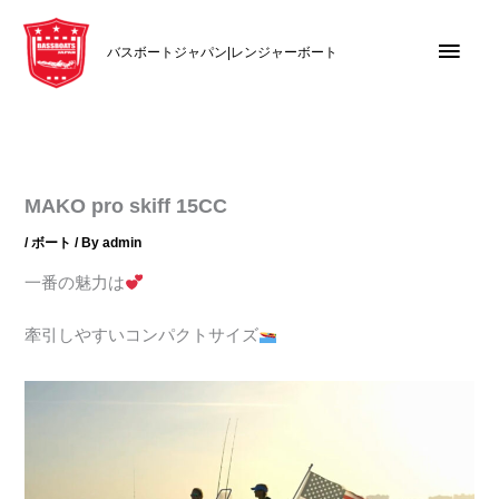
内
メ
容
バスボートジャパン|レンジャーボート
を
イ
ス
キ
ン
ッ
メ
プ
MAKO pro skiff 15CC
ニ
/
ボート
/ By
admin
ュ
一番の魅力は
ー
牽引しやすいコンパクトサイズ