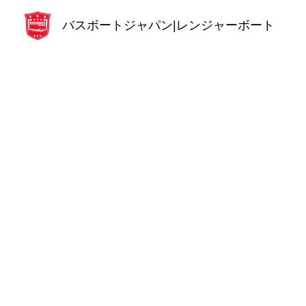
内
バスボートジャパン|レンジャーボート
容
を
ス
キ
ッ
プ