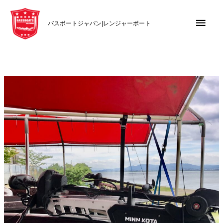
内
メ
容
バスボートジャパン|レンジャーボート
を
イ
ス
キ
ン
ッ
メ
プ
ニ
ュ
ー