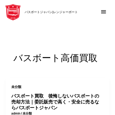
内
メ
容
バスボートジャパン|レンジャーボート
を
イ
ス
キ
ン
ッ
メ
プ
ニ
バスボート高価買取
ュ
ー
未分類
バスボート買取 後悔しないバスボートの
売却方法｜委託販売で高く・安全に売るな
らバスボートジャパン
admin
/
未分類