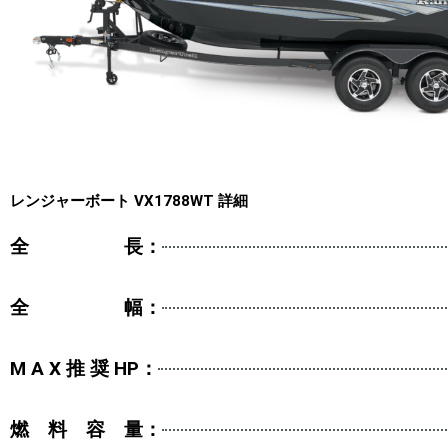
レンジャーボート VX1788WT 詳細
全 長：
全 幅：
M A X 推 奨 HP：
燃 料 容 量：