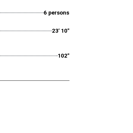
6 persons
23' 10''
102''