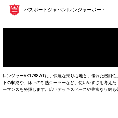
内
バスボートジャパン|レンジャーボート
容
を
ス
キ
ッ
プ
レンジャーVX1788WTは、快適な乗り心地と、優れた機
下の収納や、床下の断熱クーラーなど、使いやすさを考えた
ーマンスを発揮します。広いデッキスペースや豊富な収納も