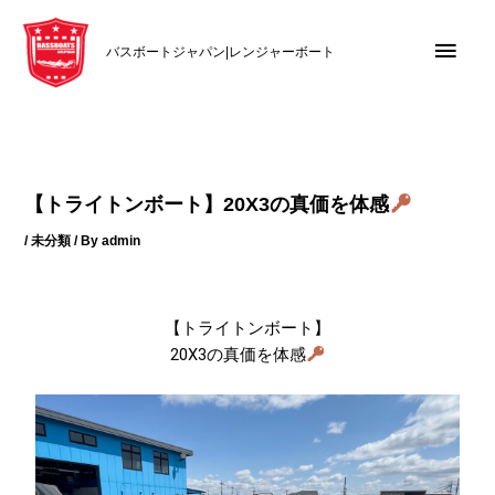
内
メ
容
バスボートジャパン|レンジャーボート
を
イ
ス
キ
ン
ッ
メ
プ
【トライトンボート】20X3の真価を体感
ニ
/
未分類
/ By
admin
ュ
ー
【トライトンボート】
20X3の真価を体感