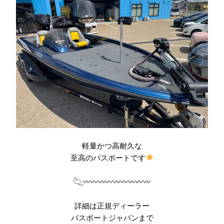
軽量かつ高耐久な
至高のバスボートです
𓆡〰〰〰〰〰〰〰〰〰
詳細は正規ディーラー
バスボートジャパンまで