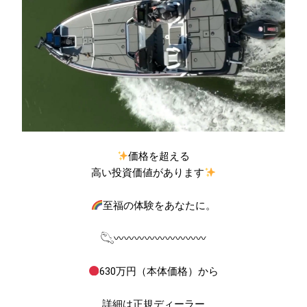
価格を超える
高い投資価値があります
至福の体験をあなたに。
𓆡〰〰〰〰〰〰〰〰〰
630万円（本体価格）から
詳細は正規ディーラー