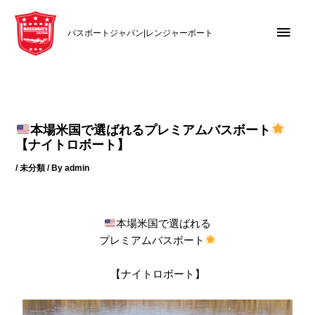
内
メ
容
バスボートジャパン|レンジャーボート
を
イ
ス
キ
ン
ッ
メ
プ
本場米国で選ばれるプレミアムバスボート
ニ
【ナイトロボート】
/
未分類
/ By
admin
ュ
ー
本場米国で選ばれる
プレミアムバスボート
【ナイトロボート】