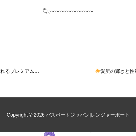
𓆡〰〰〰〰〰〰〰〰〰
プレミアムバスボート
【ナイトロボート】
愛艇の輝きと性
Copyright © 2026
バスボートジャパン|レンジャーボート