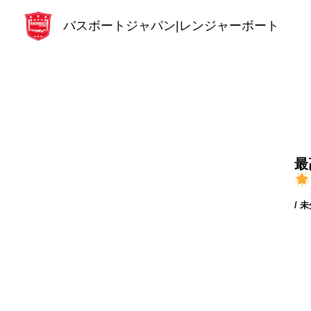
内
バスボートジャパン|レンジャーボート
容
を
ス
キ
ッ
プ
最
/
未