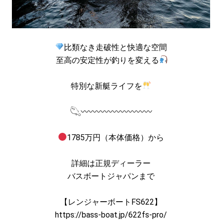
比類なき走破性と快適な空間
至高の安定性が釣りを変える
特別な新艇ライフを
𓆡〰〰〰〰〰〰〰〰〰
1785万円（本体価格）から
詳細は正規ディーラー
バスボートジャパンまで
【レンジャーボートFS622】
https://bass-boat.jp/622fs-pro/