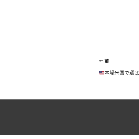
前
本場米国で選ばれる