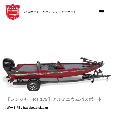
内
メ
容
バスボートジャパン|レンジャーボート
を
イ
ス
キ
ン
ッ
メ
プ
ニ
ュ
ー
【レンジャーRT 178】アルミニウムバスボート
/
ボート
/ By
bassboastsjapan