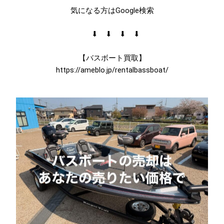
気になる方はGoogle検索
⬇︎ ⬇︎ ⬇︎ ⬇︎
【バスボート買取】
https://ameblo.jp/rentalbassboat/