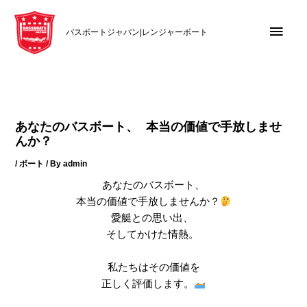
内
メ
容
バスボートジャパン|レンジャーボート
を
イ
ス
キ
ン
ッ
メ
プ
あなたのバスボート、 本当の価値で手放しませ
ニ
んか？
/
ボート
/ By
admin
ュ
あなたのバスボート、
ー
本当の価値で手放しませんか？
愛艇との思い出、
そしてかけた情熱。
私たちはその価値を
正しく評価します。