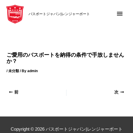
内
メ
容
バスボートジャパン|レンジャーボート
を
イ
ス
キ
ン
ッ
メ
プ
ご愛用のバスボートを納得の条件で手放しません
ニ
か？
/
未分類
/ By
admin
ュ
ー
前
次
Copyright © 2026
バスボートジャパン|レンジャーボート