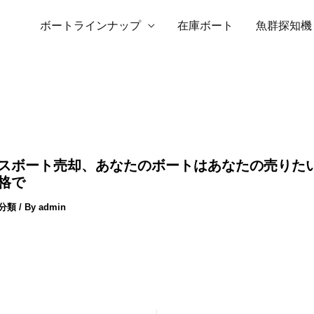
ボートラインナップ
在庫ボート
魚群探知機
スボート売却、あなたのボートはあなたの売りた
格で
分類
/ By
admin