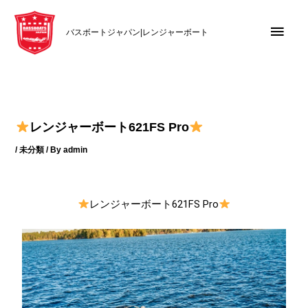
内
メ
容
バスボートジャパン|レンジャーボート
を
イ
ス
キ
ン
ッ
メ
プ
レンジャーボート621FS Pro
ニ
/
未分類
/ By
admin
ュ
ー
レンジャーボート621FS Pro