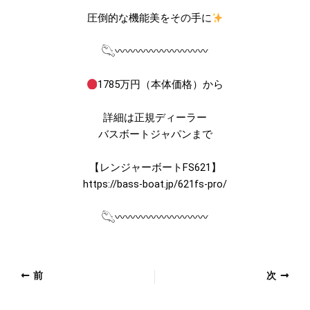
圧倒的な機能美をその手に
𓆡〰〰〰〰〰〰〰〰〰
1785万円（本体価格）から
詳細は正規ディーラー
バスボートジャパンまで
【レンジャーボートFS621】
https://bass-boat.jp/621fs-pro/
𓆡〰〰〰〰〰〰〰〰〰
前
次