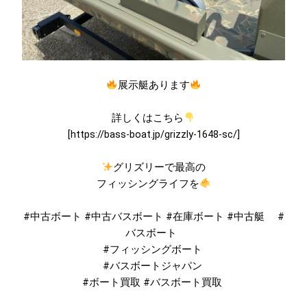
展示艇あります
詳しくはこちら
[https://bass-boat.jp/grizzly-1648-sc/]
グリズリーで最高の
フィッシングライフを
#中古ボート #中古バスボート #在庫ボート #中古艇 #
バスボート
#フィッシングボート
#バスボートジャパン
#ボート買取 #バスボート買取