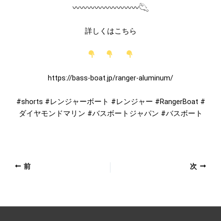
〰︎〰︎〰︎〰︎〰︎〰︎〰︎〰︎〰︎
𓆡
詳しくはこちら
https://bass-boat.jp/ranger-aluminum/
#shorts #レンジャーボート #レンジャー #RangerBoat #
ダイヤモンドマリン #バスボートジャパン #バスボート
前
次