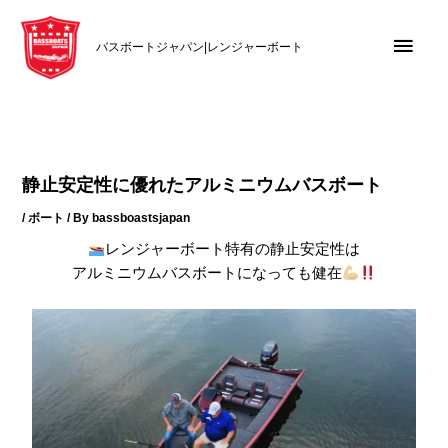
内
メ
容
バスボートジャパン|レンジャーボート
を
イ
ス
キ
ン
ッ
メ
プ
静止安定性に優れたアルミニウムバスボート
ニ
/
ボート
/ By
bassboastsjapan
ュ
レンジャーボート特有の静止安定性は
アルミニウムバスボートになっても健在
ー