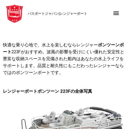
内
メ
容
バスボートジャパン|レンジャーボート
を
イ
ス
キ
ン
ッ
メ
プ
快適な乗り心地で、水上を楽しむならレンジャー
ポンツーンボ
ート
223Fがおすすめ。波風の影響を受けにくい優れた安定性と
ニ
豊富な収納スペースを完備された船内はあなたの水上ライフを
サポートします。品質と耐久性にもこだわったレンジャーなら
ュ
ではのポンツーンボートです。
ー
レンジャーボートポンツーン 223Fの全体写真