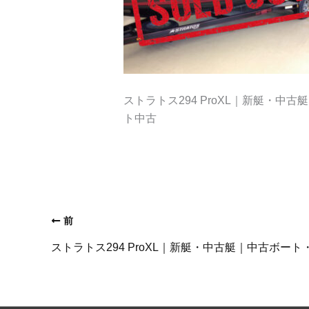
ストラトス294 ProXL｜新艇・
ト中古
前