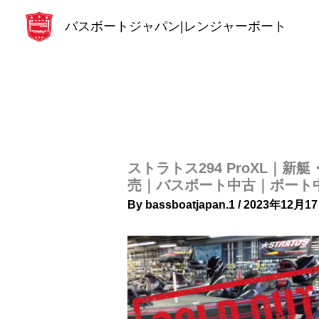
内
バスボートジャパン|レンジャーボート
容
を
ス
キ
ッ
プ
ストラトス294 ProXL
売｜バスボート中古｜ボート
By
bassboatjapan.1
/
2023年12月1