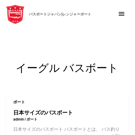
内
メ
容
バスボートジャパン|レンジャーボート
を
イ
ス
キ
ン
ッ
メ
プ
ニ
イーグル バスボート
ュ
ー
ボート
日本サイズのバスボート
admin
/
ボート
日本サイズのバスボート バスボートとは、 バス釣り