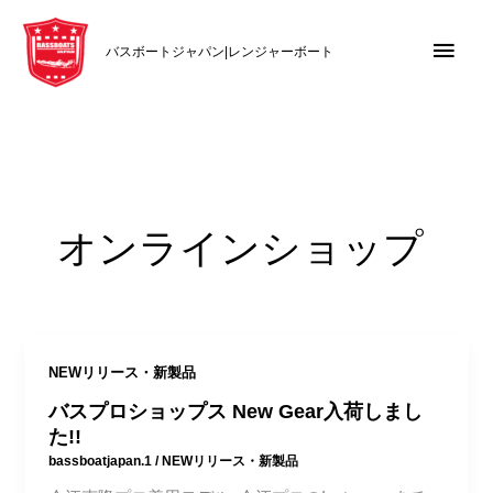
内
メ
容
バスボートジャパン|レンジャーボート
を
イ
ス
キ
ン
ッ
メ
プ
ニ
オンラインショップ
ュ
ー
NEWリリース・新製品
バスプロショップス New Gear入荷しまし
た!!
bassboatjapan.1
/
NEWリリース・新製品