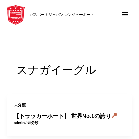
内
メ
容
バスボートジャパン|レンジャーボート
を
イ
ス
キ
ン
ッ
メ
プ
ニ
スナガイーグル
ュ
ー
未分類
【トラッカーボート】 世界No.1の誇り
admin
/
未分類