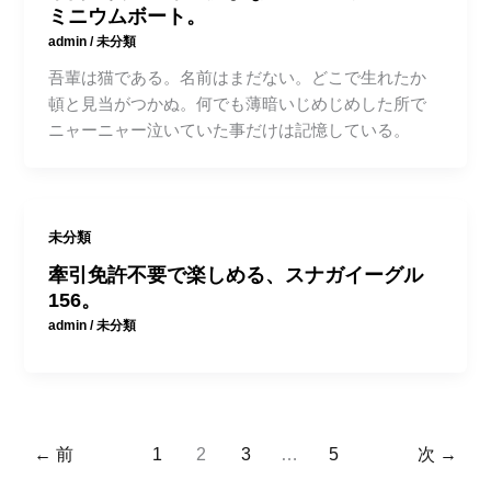
ミニウムボート。
admin
/
未分類
吾輩は猫である。名前はまだない。どこで生れたか
頓と見当がつかぬ。何でも薄暗いじめじめした所で
ニャーニャー泣いていた事だけは記憶している。
未分類
牽引免許不要で楽しめる、スナガイーグル
156。
admin
/
未分類
←
前
1
2
3
…
5
次
→