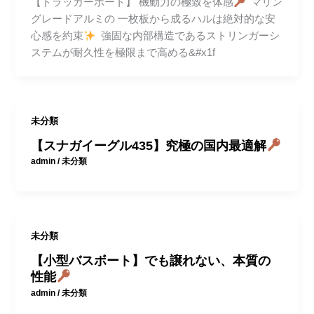
【トラッカーボート】 機動力の極致を体感
マリン
グレードアルミの 一枚板から成るハルは絶対的な安
心感を約束
強固な内部構造であるストリンガーシ
ステムが耐久性を極限まで高める&#x1f
未分類
【スナガイーグル435】究極の国内最適解
admin
/
未分類
未分類
【小型バスボート】でも譲れない、本質の
性能
admin
/
未分類