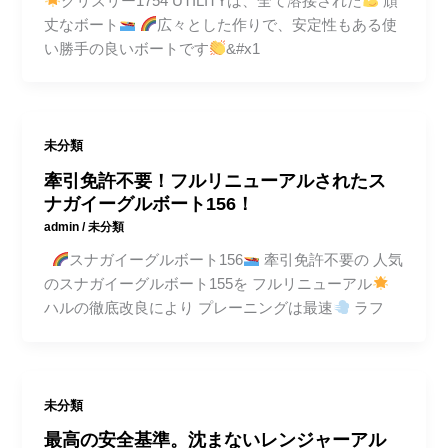
グリズリー1754 UTILITYは、全て溶接された
頑
丈なボート
広々とした作りで、安定性もある使
い勝手の良いボートです
&#x1
未分類
牽引免許不要！フルリニューアルされたス
ナガイーグルボート156！
admin
/
未分類
スナガイーグルボート156
牽引免許不要の 人気
のスナガイーグルボート155を フルリニューアル
ハルの徹底改良により プレーニングは最速
ラフ
未分類
最高の安全基準。沈まないレンジャーアル