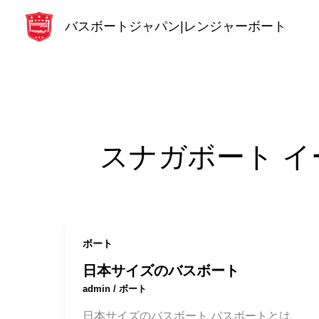
内
バスボートジャパン|レンジャーボート
容
を
ス
キ
ッ
プ
スナガボート イ
ボート
日本サイズのバスボート
admin
/
ボート
日本サイズのバスボート バスボートとは、