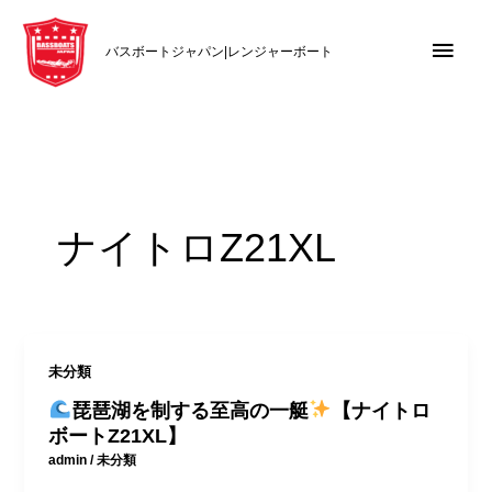
内
メ
容
バスボートジャパン|レンジャーボート
を
イ
ス
キ
ン
ッ
メ
プ
ニ
ナイトロZ21XL
ュ
ー
未分類
琵琶湖を制する至高の一艇
【ナイトロ
ボートZ21XL】
admin
/
未分類