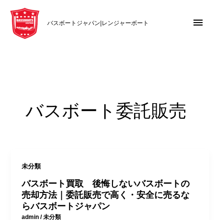
内
メ
容
バスボートジャパン|レンジャーボート
を
イ
ス
キ
ン
ッ
メ
プ
ニ
バスボート委託販売
ュ
ー
未分類
バスボート買取 後悔しないバスボートの
売却方法｜委託販売で高く・安全に売るな
らバスボートジャパン
admin
/
未分類