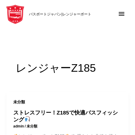
内
メ
容
バスボートジャパン|レンジャーボート
を
イ
ス
キ
ン
ッ
メ
プ
ニ
レンジャーZ185
ュ
ー
未分類
ストレスフリー！Z185で快適バスフィッシ
ング
admin
/
未分類