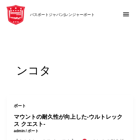
内
メ
容
バスボートジャパン|レンジャーボート
を
イ
ス
キ
ン
ッ
メ
プ
ニ
ンコタ
ュ
ー
ボート
マウントの耐久性が向上した-ウルトレック
ス クエスト-
admin
/
ボート