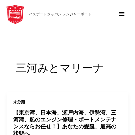
内
メ
容
バスボートジャパン|レンジャーボート
を
イ
ス
キ
ン
ッ
メ
プ
ニ
三河みとマリーナ
ュ
ー
未分類
【東京湾、日本海、瀬戸内海、伊勢湾、三
河湾、船のエンジン修理・ボートメンテナ
ンスならお任せ！】あなたの愛艇、最高の
状態へ