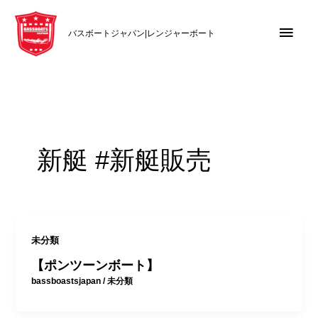
内
メ
容
バスボートジャパン|レンジャーボート
を
イ
ス
キ
ン
ッ
メ
プ
ニ
新艇 #新艇販売
ュ
ー
未分類
【ポンツーンボート】
bassboastsjapan
/
未分類