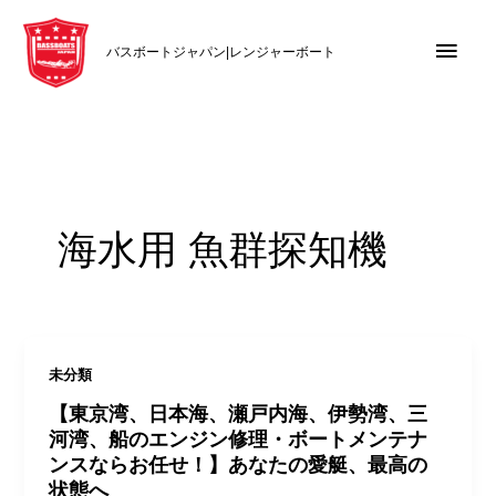
内
メ
容
バスボートジャパン|レンジャーボート
を
イ
ス
キ
ン
ッ
メ
プ
ニ
海水用 魚群探知機
ュ
ー
未分類
【東京湾、日本海、瀬戸内海、伊勢湾、三
河湾、船のエンジン修理・ボートメンテナ
ンスならお任せ！】あなたの愛艇、最高の
状態へ